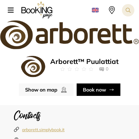
Arborett™ Puulattiat
0
Show on map
Book now
Contacts
arborett.simplybook.it