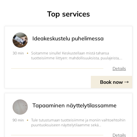
Top services
Ideakeskustelu puhelimessa
Soitamme sinulle! Keskustellaan mistä tahansa
30 min
tuotteisiimme liittyen: mahdollisuuksista, puulajeista,
pintakäsittelyistä, asennuksesta...
Details
Book now
Tapaaminen näyttelytilassamme
Tule tutustumaan tuotteisiimme ja moniin vaihtoehtoihin
90 min
puuntuoksuiseen näyttelytilaamme sekä
keskustelemaan tarkemmin asiantuntijan kanssa.
Details