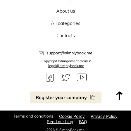
About us
All categories
Contacts
support@simplybook.me
Copyright Infringement claims:
legal@simplybook.me
Register your company
Terms and conditions
Cookie Policy
Privacy Policy
Read our blog
FAQ
2026 © SimplyBook.me