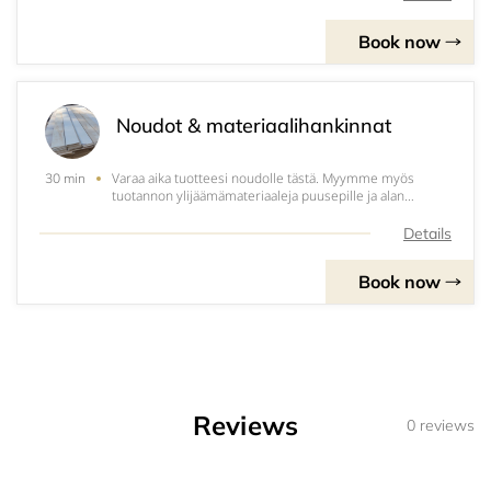
Book now
Noudot & materiaalihankinnat
Varaa aika tuotteesi noudolle tästä. Myymme myös
30 min
tuotannon ylijäämämateriaaleja puusepille ja alan
harrastajille sekä laadukasta koivuvaneria monenlaisiin
tarkoituksiin. Noudot ovat saatavilla vain valmiiksi
Details
ilmoitetuille tilauksille.
Book now
Reviews
0 reviews