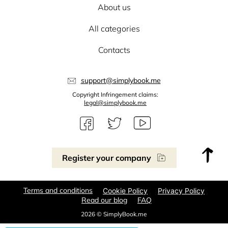
About us
All categories
Contacts
support@simplybook.me
Copyright Infringement claims:
legal@simplybook.me
Register your company
Terms and conditions
Cookie Policy
Privacy Policy
Read our blog
FAQ
2026 © SimplyBook.me