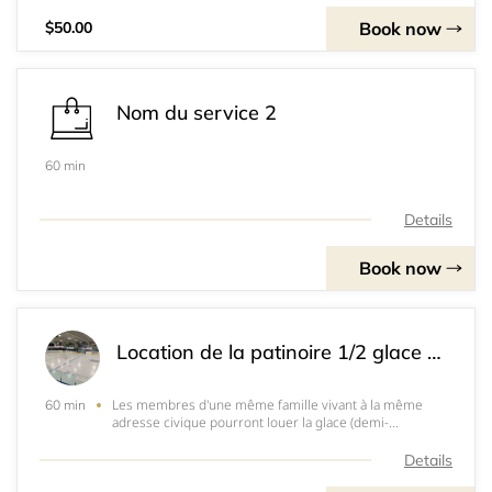
Book now
$50.00
Nom du service 2
60 min
Details
Book now
Location de la patinoire 1/2 glace (Section Local)
Les membres d'une même famille vivant à la même
60 min
adresse civique pourront louer la glace (demi-
glace)Vendredi le&nbsp;choix, à&nbsp;16h00, 17h00,
18h00 ou 19h00Dimanche&nbsp; au choix à 10h00,
Details
12h00, 13h00, 14h00 ou 15h00