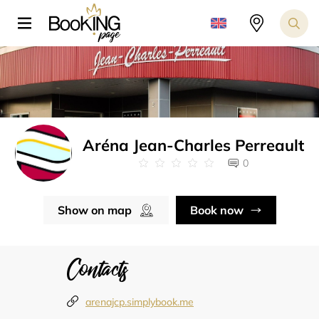
Aréna Jean-Charles Perreault
0
Show on map
Book now
Contacts
arenajcp.simplybook.me