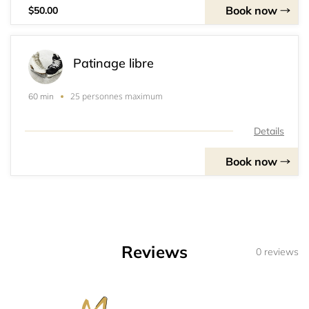
Book now
$50.00
Patinage libre
25 personnes maximum
60 min
Details
Book now
Reviews
0 reviews