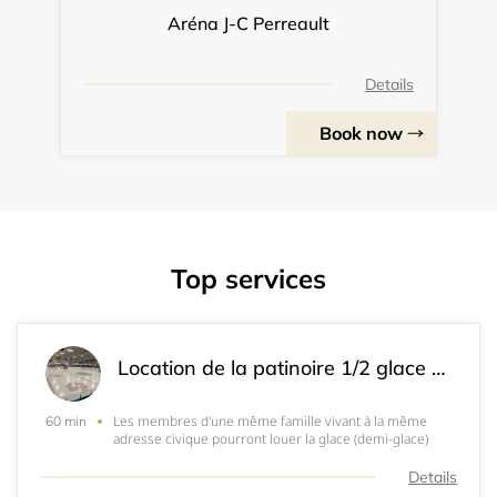
Aréna J-C Perreault
Details
Book now
Top services
Location de la patinoire 1/2 glace (Section Visiteur)
Les membres d'une même famille vivant à la même
60 min
adresse civique pourront louer la glace (demi-glace)
Details