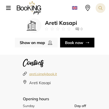
Areti Kasapi
0
Show on map
Book now
Contacts
areti.simplybook.it
Areti Kasapi
Opening hours
Sunday
Day off