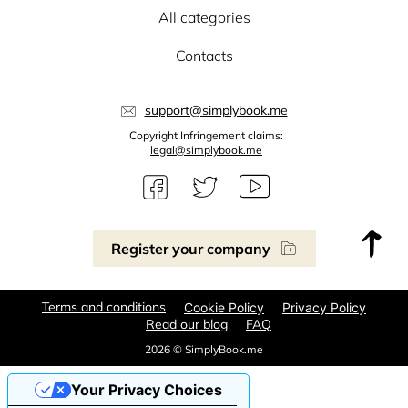
All categories
Contacts
support@simplybook.me
Copyright Infringement claims:
legal@simplybook.me
Register your company
Terms and conditions
Cookie Policy
Privacy Policy
Read our blog
FAQ
2026 © SimplyBook.me
Your Privacy Choices