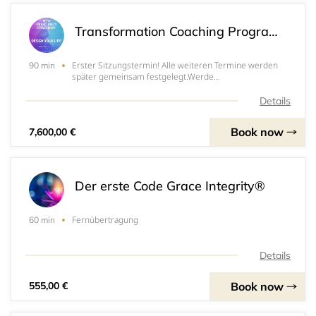
Transformation Coaching Programm 3
Erster Sitzungstermin! Alle weiteren Termine werden
90 min
später gemeinsam festgelegt.Werde
vollkommen!Werde Du!
Details
Book now
7,600,00 €
Der erste Code Grace Integrity®
Fernübertragung
60 min
Details
Book now
555,00 €