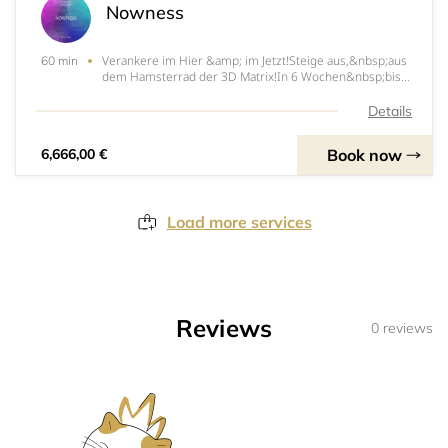
Nowness
Verankere im Hier &amp; im Jetzt!Steige aus,&nbsp;aus
60 min
dem Hamsterrad der 3D Matrix!In 6 Wochen&nbsp;bist
Du im JETZT&nbsp;und lebstNOWNESS!!!
Details
Book now
6,666,00 €
Load more services
Reviews
0 reviews