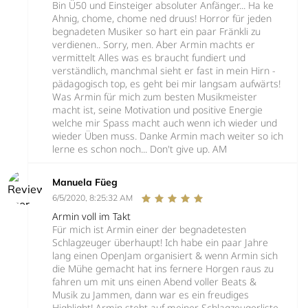
Bin Ü50 und Einsteiger absoluter Anfänger... Ha ke
Ahnig, chome, chome ned druus! Horror für jeden
begnadeten Musiker so hart ein paar Fränkli zu
verdienen.. Sorry, men. Aber Armin machts er
vermittelt Alles was es braucht fundiert und
verständlich, manchmal sieht er fast in mein Hirn -
pädagogisch top, es geht bei mir langsam aufwärts!
Was Armin für mich zum besten Musikmeister
macht ist, seine Motivation und positive Energie
welche mir Spass macht auch wenn ich wieder und
wieder Üben muss. Danke Armin mach weiter so ich
lerne es schon noch... Don't give up. AM
Manuela Füeg
6/5/2020, 8:25:32 AM
Armin voll im Takt
Für mich ist Armin einer der begnadetesten
Schlagzeuger überhaupt! Ich habe ein paar Jahre
lang einen OpenJam organisiert & wenn Armin sich
die Mühe gemacht hat ins fernere Horgen raus zu
fahren um mit uns einen Abend voller Beats &
Musik zu Jammen, dann war es ein freudiges
Highlight! Armin steht auf meiner Schlagzeugerliste