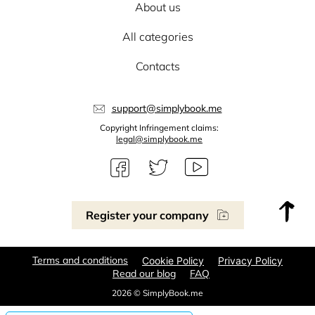
About us
All categories
Contacts
support@simplybook.me
Copyright Infringement claims:
legal@simplybook.me
Register your company
Terms and conditions
Cookie Policy
Privacy Policy
Read our blog
FAQ
2026 © SimplyBook.me