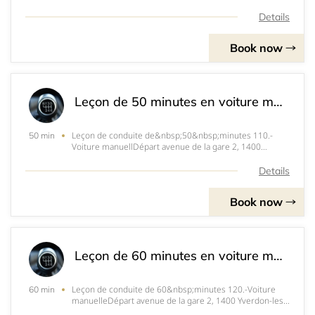
les-Bains.
Details
Book now
Leçon de 50 minutes en voiture manuelle
Leçon de conduite de&nbsp;50&nbsp;minutes 110.-
50 min
Voiture manuellDépart avenue de la gare 2, 1400
Yverdon-les-Bains.
Details
Book now
Leçon de 60 minutes en voiture manuelle
Leçon de conduite de 60&nbsp;minutes 120.-Voiture
60 min
manuelleDépart avenue de la gare 2, 1400 Yverdon-les-
Bains.