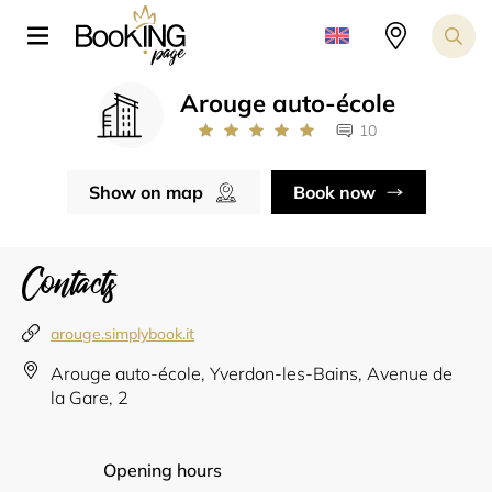
Arouge auto-école
10
Show on map
Book now
Contacts
arouge.simplybook.it
Arouge auto-école, Yverdon-les-Bains, Avenue de
la Gare, 2
Opening hours