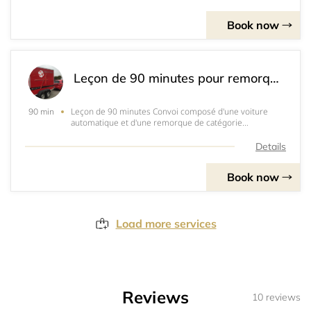
Book now
Leçon de 90 minutes pour remorque
Leçon de 90 minutes Convoi composé d'une voiture
90 min
automatique et d'une remorque de catégorie
BE&nbsp;Tarif 200.- ( paiement twint ou cash)Départ au
Service des automobiles, 1400 Yverdon-les-Bains
Details
Book now
Load more services
Reviews
10 reviews