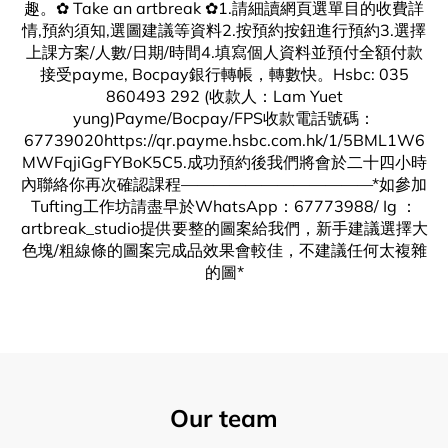
趣。 ✿ Take an artbreak ✿1. 請細讀網頁選單目的收費詳
情,預約須知,選圖建議等資料2.按預約按鈕進行預約3.選擇
上課方案/人數/日期/時間4.填寫個人資料並預付全額付款
接受payme, Bocpay銀行轉帳，轉數快。Hsbc: 035
860493 292 (收款人：Lam Yuet
yung)Payme/Bocpay/FPS收款電話號碼：
67739020https://qr.payme.hsbc.com.hk/1/5BML1W6
MWFqjiGgFYBoK5C5.成功預約後我們將會於二十四小時
內聯絡你再次確認課程————————————*如參加
Tufting工作坊請盡早於WhatsApp：67773988/ Ig ：
artbreak_studio提供要整的圖案給我們，新手建議選擇大
色塊/粗線條的圖案完成品效果會較佳，不建議任何太複雜
的圖*
Our team