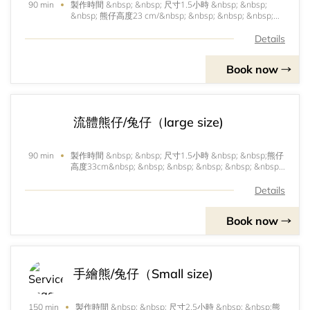
製作時間 &nbsp; &nbsp; 尺寸1.5小時 &nbsp; &nbsp;
90 min
&nbsp; 熊仔高度23 cm/&nbsp; &nbsp; &nbsp; &nbsp;
&nbsp; &nbsp; &nbsp; &nbsp; &nbsp; &nbsp; &nbsp;兔
仔高度26 cm&nbsp; &nbsp; &nbsp; &nbsp; &nbsp;
Details
&nbsp; &nbsp; &nbsp; &nbsp; &nbsp;
Book now
流體熊仔/兔仔（large size)
製作時間 &nbsp; &nbsp; 尺寸1.5小時 &nbsp; &nbsp;熊仔
90 min
高度33cm&nbsp; &nbsp; &nbsp; &nbsp; &nbsp; &nbsp;
&nbsp; &nbsp; &nbsp; &nbsp;
Details
Book now
手繪熊/兔仔（Small size)
製作時間 &nbsp; &nbsp; 尺寸2.5小時 &nbsp; &nbsp;熊
150 min