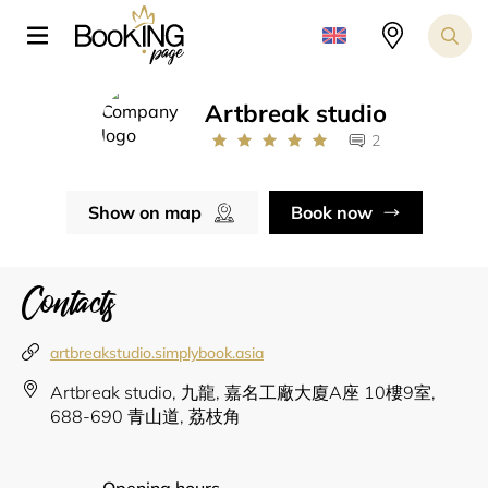
Artbreak studio
2
Show on map
Book now
Contacts
artbreakstudio.simplybook.asia
Artbreak studio, 九龍, 嘉名工廠大廈A座 10樓9室,
688-690 青山道, 荔枝角