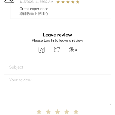
1/15/2023, 11:55:32 AM
Great experience
導師教學上很細心
Leave review
Please Log In to leave a review