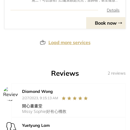
無二！可以放在門口處當鎖匙兜兜，放飾物，甚至做放置
蠟燭的燭台亦或是放小盆栽都可以！體驗坊詳情｜2小時
課程｜5款模具可供選擇｜自選底色/水磨石色｜即日帶走
Details
作品
Book now
Load more services
Reviews
2 reviews
Diamond Wong
2/27/2023, 9:15:13 AM
開心畫畫堂
Missy Sophie好有心機教
Yuetyung Lam