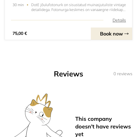
DotE jõulufotonurk on sisustatud muinasjutuliste vintage
30 min
detailidega. Fotonurga keskmes on vanaaegne riidekapp,
kust avaneb „Narnia“ võlumaailm. Fotonurgas on
jõulutuledes kuused, pehmed padjad ja hoolikalt läbi
Details
mõeldud detailid loovad muinasjutulise
Book now
75,00 €
Reviews
0 reviews
This company
doesn't have reviews
yet