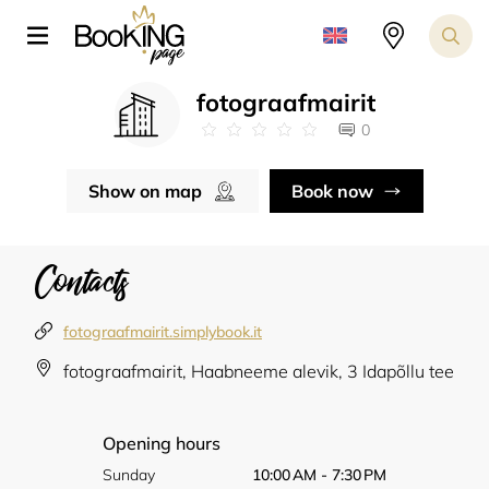
fotograafmairit
0
Show on map
Book now
Contacts
fotograafmairit.simplybook.it
fotograafmairit, Haabneeme alevik, 3 Idapõllu tee
Opening hours
Sunday
10:00 AM - 7:30 PM