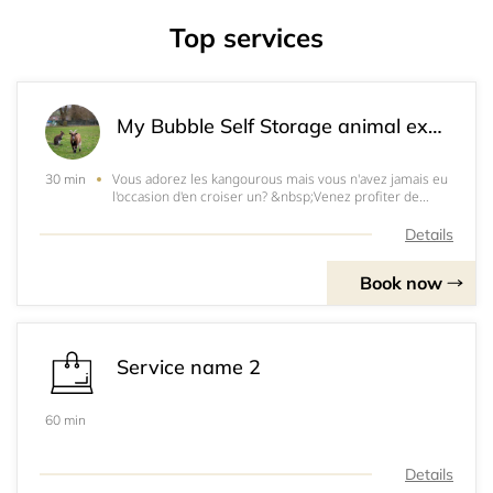
Top services
My Bubble Self Storage animal experience!
Vous adorez les kangourous mais vous n'avez jamais eu
30 min
l'occasion d'en croiser un? &nbsp;Venez profiter de
notre jardin (équipé de quatre trampolines) et rendre
visite à nos &nbsp;animaux ! LES CHIENS SONT
Details
INTERDITS&nbsp;Nous déclinons toute responsab
Book now
Service name 2
60 min
Details