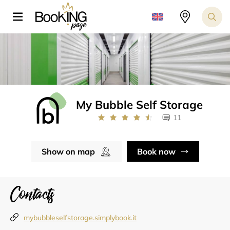
My Bubble Self Storage
11
Show on map
Book now
Contacts
mybubbleselfstorage.simplybook.it