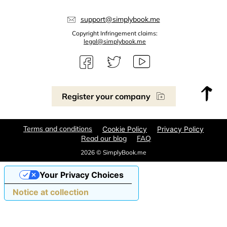
support@simplybook.me
Copyright Infringement claims:
legal@simplybook.me
Register your company
Terms and conditions
Cookie Policy
Privacy Policy
Read our blog
FAQ
2026 © SimplyBook.me
Your Privacy Choices
Notice at collection