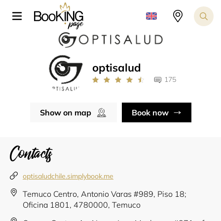
optisalud
175
Show on map
Book now
Contacts
optisaludchile.simplybook.me
Temuco Centro, Antonio Varas #989, Piso 18;
Oficina 1801, 4780000, Temuco