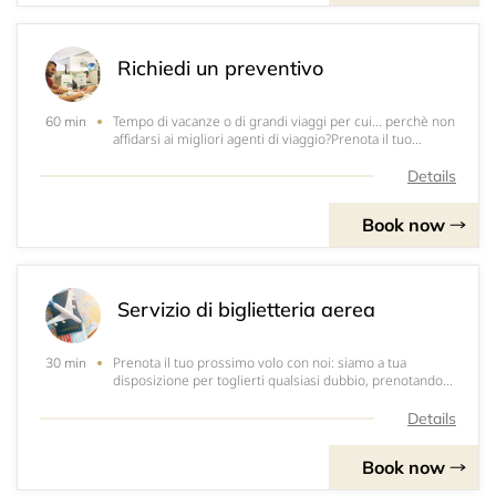
Richiedi un preventivo
Tempo di vacanze o di grandi viaggi per cui... perchè non
60 min
affidarsi ai migliori agenti di viaggio?Prenota il tuo
appuntamento in una delle nostre agenzie, troveremo la
soluzione perfetta per la tua idea di viaggio!
Details
Book now
Servizio di biglietteria aerea
Prenota il tuo prossimo volo con noi: siamo a tua
30 min
disposizione per toglierti qualsiasi dubbio, prenotando
in sicurezza, con l'assistenza di una reale agenzia fisica.
Details
Book now