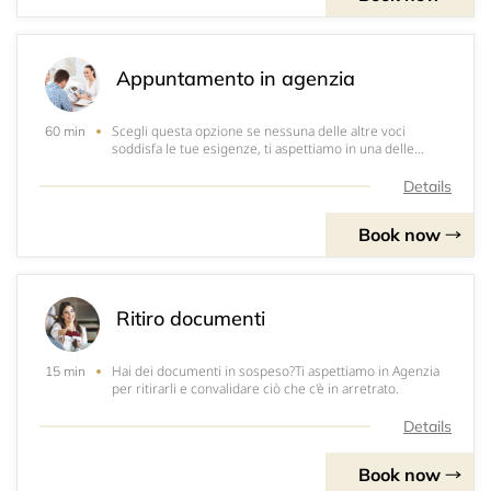
Appuntamento in agenzia
Scegli questa opzione se nessuna delle altre voci
60 min
soddisfa le tue esigenze, ti aspettiamo in una delle
nostre agenzie!
Details
Book now
Ritiro documenti
Hai dei documenti in sospeso?Ti aspettiamo in Agenzia
15 min
per ritirarli e convalidare ciò che c'è in arretrato.
Details
Book now