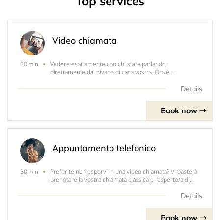
Top services
Video chiamata
Vedere esattamente con chi state parlando,
30 min
direttamente dal divano di casa vostra. Ora è
possibile!Scegliete questo servizio e video chiamate il
vostro agente di viaggi preferito o sceglietene uno per
Details
l'orario che vi è più comodo.Sarà come venire in
Book now
Appuntamento telefonico
Preferite non esporvi in una video chiamata? Vi basterà
30 min
prenotare la vostra chiamata classica e l'esperto/a di
viaggi vi ricontatterà all'orario scelto.Niente è più bello
che sentire la voce umana e reale del vostro agente
Details
preferito.
Book now