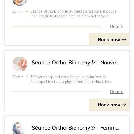
Séance Ortho-Bionomy®: thérapie corporelle douce
60 min
inspirée de l’ostéopathie et de la physiothérapie,
intégrant les approches énergétiques des médecines
orientales. Adaptée à tout âge, elle stimule les
Details
processus d’autoguérison du corps. Par des gestes
Book now
Séance Ortho-Bionomy® - Nouveau Né - CHF 100.-
Thérapie corporelle basée sur les principes de
60 min
l’ostéopathie et de la physiothérapie, incluant les
concepts énergétiques des médecines orientales.
Adaptée à tout âge, l’Ortho-Bionomy® stimule les
Details
processus d’autoguérison du corps. La flexibilité d
Book now
Séance Ortho-Bionomy® - Femme Enceinte - CHF 120.-