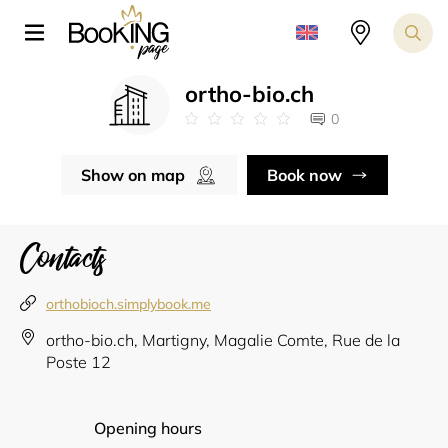
ortho-bio.ch
0
Show on map
Book now
Contacts
orthobioch.simplybook.me
ortho-bio.ch, Martigny, Magalie Comte, Rue de la
Poste 12
Opening hours