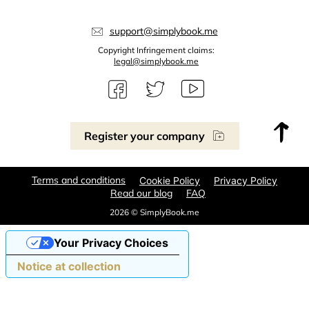
support@simplybook.me
Copyright Infringement claims:
legal@simplybook.me
Register your company
Terms and conditions
Cookie Policy
Privacy Policy
Read our blog
FAQ
2026 © SimplyBook.me
Your Privacy Choices
Notice at collection