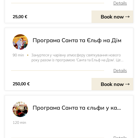
процес творення смачних та веселих святкових
Details
пряників. Долучайтеся до нас і даруйте вашим діткам
незабутню радість та творч
Book now
25,00 €
Програма Санта та Єльф на Дім
Зануртеся у чарівну атмосферу святкування нового
90 min
року разом із програмою 'Санта та Ельф на Дом'. Це
захоплююча новорічна казка, що триває 1,5 години і
пропонує незабутнє враження для всієї родини. З
Details
музичним супроводом та багатою розважальною
програм
Book now
250,00 €
Програма Санта та єльфи у кафе (не новорічна ніч)
120 min
Details