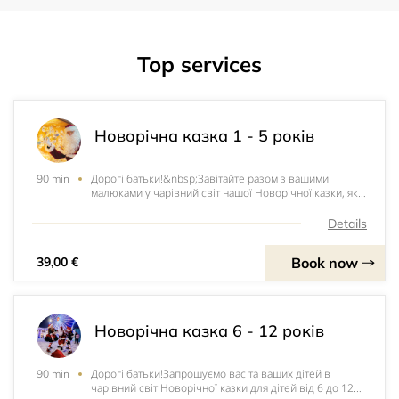
Top services
Новорічна казка 1 - 5 років
Дорогі батьки!&nbsp;Завітайте разом з вашими
90 min
малюками у чарівний світ нашої Новорічної казки, яка
призначена саме для дітей до 5 років. Це свято, яке
наповнить дітей радістю та незабутніми враженнями, а
Details
вас - незрівняними емоціями від їх радості.&nbs
Book now
39,00 €
Новорічна казка 6 - 12 років
Дорогі батьки!Запрошуємо вас та ваших дітей в
90 min
чарівний світ Новорічної казки для дітей від 6 до 12