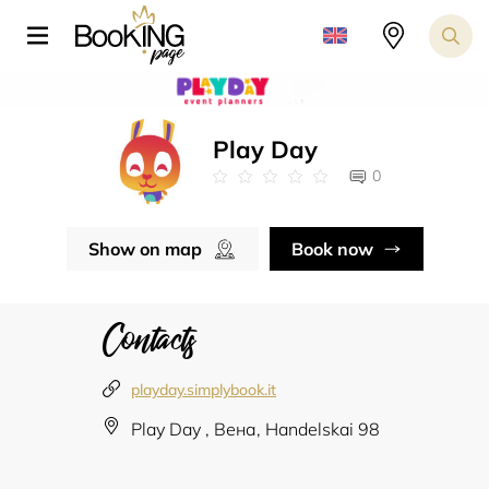
Play Day
0
Show on map
Book now
Contacts
playday.simplybook.it
Play Day , Вена, Handelskai 98