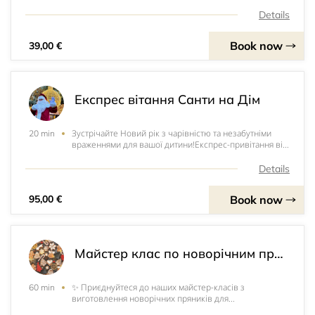
років. Це свято, яке наповнить їх серця незабутніми
враженнями та зачарованою посмішкою на
Details
обличчі.На цьому феєричному святі вас чекають
новорічна ялин
Book now
39,00 €
Експрес вітання Санти на Дім
Зустрічайте Новий рік з чарівністю та незабутніми
20 min
враженнями для вашої дитини!Експрес-привітання від
самого Санти - це чудова можливість зробити цей
святковий момент ще яскравішим та радіснішим.
Details
Незалежно від часу, як вам зручно, Санта завітає до
ваш
Book now
95,00 €
Майстер клас по новорічним пряникам
✨ Приєднуйтеся до наших майстер-класів з
60 min
виготовлення новорічних пряників для
дітей!&nbsp;Запрошуємо вашу малечу на захопливий