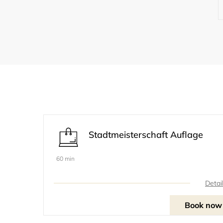
Stadtmeisterschaft Auflage
60 min
Detai
Book now