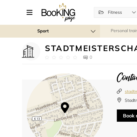
Fitness
Personal trai
Sport
STADTMEISTERSCH
0
Contac
stadtm
Stadt
Book