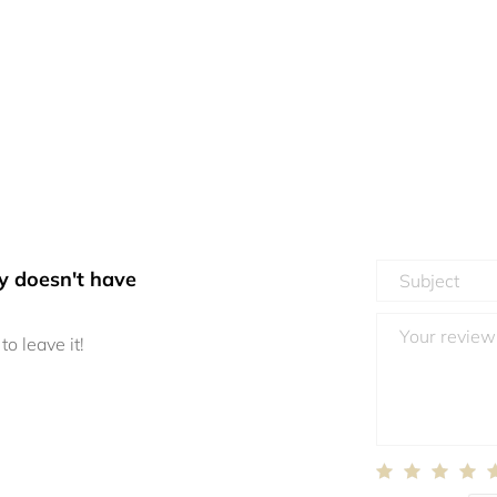
y doesn't have
to leave it!