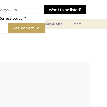
Want to be listed?
Correct location?
olf
Gymnastics
Martial Arts
More
Yes, correct