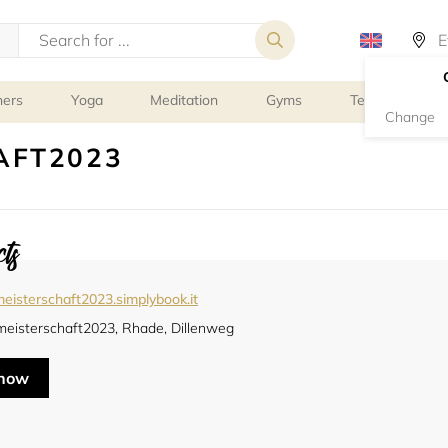
ners
Yoga
Meditation
Gyms
Tennis
G
Change
AFT2023
ts
eisterschaft2023.simplybook.it
meisterschaft2023, Rhade, Dillenweg
 now