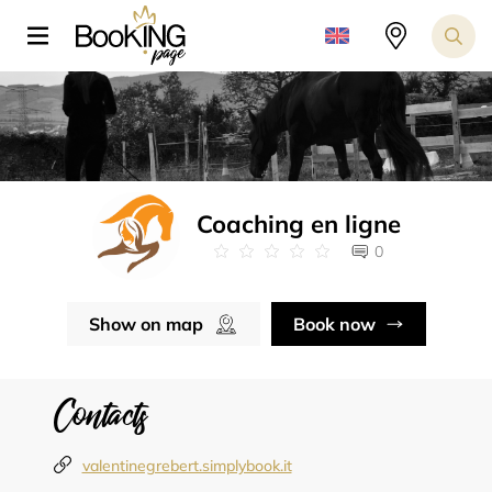
Coaching en ligne
0
Show on map
Book now
Contacts
valentinegrebert.simplybook.it