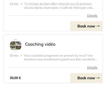
15 minutes de bilan offert réservés aux 20 premiers
15 min
inscrits !Après réservation, il suffit de m'envoyer une
vidéo de maximum 5 minutes que nous analyserons
ensemble pendant l'entretien. Par mail :
Details
val.grebert@gmail.com
Book now
Coaching vidéo
Vous souhaitez progresser en prenant du recul ? Vos
30 min
émotions vous envahissent quand vous êtes avec&nbsp;
votre cheval et vous avez du mal à rester concentrés ?
Le coaching vidéo est fait pour vous !Votre mission ?
Details
Vous filmer avec votre cheval pour q
Book now
30,00 €