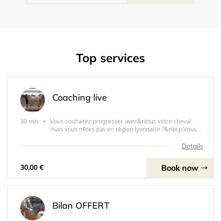
Top services
Coaching live
Vous souhaitez progresser avec&nbsp; votre cheval
30 min
mais vous n'êtes pas en région lyonnaise ?&nbsp;Vous
voulez découvrir ma méthode ?Rejoignez moi
directement en live pour une séance avec votre cheval
Details
!Vous avez seulement besoin de votre téléphone et
Book now
30,00 €
Bilan OFFERT